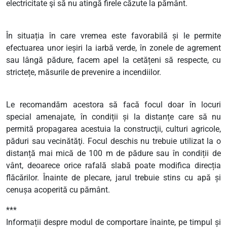
electricitate şi să nu atingă firele căzute la pământ.
În situația în care vremea este favorabilă și le permite
efectuarea unor ieșiri la iarbă verde, în zonele de agrement
sau lângă pădure, facem apel la cetățeni să respecte, cu
strictețe, măsurile de prevenire a incendiilor.
Le recomandăm acestora să facă focul doar în locuri
special amenajate, în condiții și la distanțe care să nu
permită propagarea acestuia la construcţii, culturi agricole,
păduri sau vecinătăţi. Focul deschis nu trebuie utilizat la o
distanță mai mică de 100 m de pădure sau în condiții de
vânt, deoarece orice rafală slabă poate modifica direcția
flăcărilor. Înainte de plecare, jarul trebuie stins cu apă și
cenușa acoperită cu pământ.
***
Informații despre modul de comportare înainte, pe timpul și