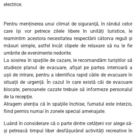
electrice.
Pentru menținerea unui climat de siguranţă, în rândul celor
care își vor petrece zilele libere în unități turistice, le
reamintim acestora necesitatea respectării câtorva reguli și
măsuri simple, astfel încât clipele de relaxare să nu le fie
umbrite de evenimente nedorite.
La sosirea în spațiile de cazare, le recomandăm turiștilor să
studieze planul de evacuare, afișat pe partea interioară a
ușii de intrare, pentru a identifica rapid căile de evacuare în
situații de urgență. În cazul în care există căi de evacuare
blocate, persoanele cazate trebuie să informeze personalul
de la recepţie.
Atragem atenția că în spaţiile închise, fumatul este interzis,
fiind permis numai în zonele special amenajate.
Luând în considerare că o parte dintre cetățeni vor alege să-
și petreacă timpul liber desfășurând activități recreative în