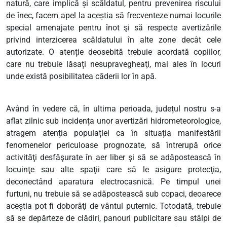
natură, care implică și scăldatul, pentru prevenirea riscului
de înec, facem apel la aceștia să frecventeze numai locurile
special amenajate pentru înot şi să respecte avertizările
privind interzicerea scăldatului în alte zone decât cele
autorizate. O atenție deosebită trebuie acordată copiilor,
care nu trebuie lăsați nesupravegheaţi, mai ales în locuri
unde există posibilitatea căderii lor în apă.
Având în vedere că, în ultima perioada, județul nostru s-a
aflat zilnic sub incidența unor avertizări hidrometeorologice,
atragem atenția populației ca în situația manifestării
fenomenelor periculoase prognozate, să întrerupă orice
activităţi desfăşurate în aer liber şi să se adăpostească în
locuinţe sau alte spaţii care să le asigure protecţia,
deconectând aparatura electrocasnică. Pe timpul unei
furtuni, nu trebuie să se adăpostească sub copaci, deoarece
aceștia pot fi doborâţi de vântul puternic. Totodată, trebuie
să se depărteze de clădiri, panouri publicitare sau stâlpi de