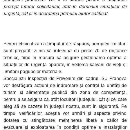
prompt tuturor solicitărilor, atât în domeniul situațiilor de
urgență, cât și în acordarea primului ajutor calificat.
Pentru eficientizarea timpului de răspuns, pompierii militari
sunt pregătiți zilnic să intervină cu peste 70 de mijloace
tehnice, fiind în măsură să asigure gestionarea optimă a
situațiilor de urgență apărute, în vederea salvării de vieți și
limitării pagubelor materiale.
Specialiștii Inspecției de Prevenire din cadrul ISU Prahova
vor desfășura acțiuni de îndrumare și control la unități de
turism și alimentație publică din zona de competență,
pentru a se asigura că, atât locuitorii județului, cât și cei care
aleg să se cazeze în județul nostru, sunt în siguranță. Pe
timpul verificărilor, aceștia vor urmări și aspecte privind
dotarea cu stingătoare, menținerea liberă a căilor de
evacuare și exploatarea în condiții optime a instalațiilor