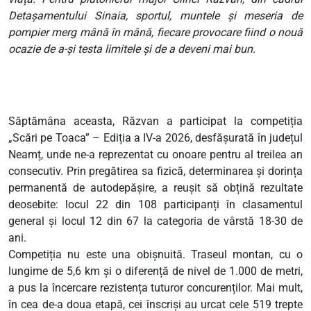
Detașamentului Sinaia, sportul, muntele și meseria de
pompier merg mână în mână, fiecare provocare fiind o nouă
ocazie de a-și testa limitele și de a deveni mai bun.
Săptămâna aceasta, Răzvan a participat la competiția
„Scări pe Toaca” – Ediția a IV-a 2026, desfășurată în județul
Neamț, unde ne-a reprezentat cu onoare pentru al treilea an
consecutiv. Prin pregătirea sa fizică, determinarea și dorința
permanentă de autodepășire, a reușit să obțină rezultate
deosebite: locul 22 din 108 participanți în clasamentul
general și locul 12 din 67 la categoria de vârstă 18-30 de
ani.
Competiția nu este una obișnuită. Traseul montan, cu o
lungime de 5,6 km și o diferență de nivel de 1.000 de metri,
a pus la încercare rezistența tuturor concurenților. Mai mult,
în cea de-a doua etapă, cei înscriși au urcat cele 519 trepte