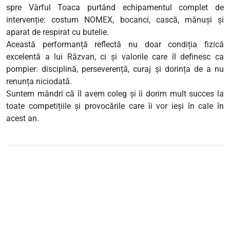
spre Vârful Toaca purtând echipamentul complet de
intervenție: costum NOMEX, bocanci, cască, mănuși și
aparat de respirat cu butelie.
Această performanță reflectă nu doar condiția fizică
excelentă a lui Răzvan, ci și valorile care îl definesc ca
pompier: disciplină, perseverență, curaj și dorința de a nu
renunța niciodată.
Suntem mândri că îl avem coleg și îi dorim mult succes la
toate competițiile și provocările care îi vor ieși în cale în
acest an.