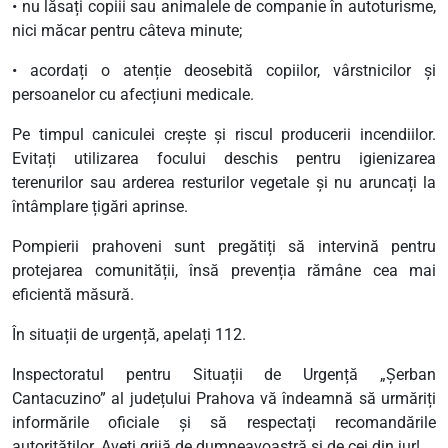
• nu lăsați copiii sau animalele de companie în autoturisme,
nici măcar pentru câteva minute;
• acordați o atenție deosebită copiilor, vârstnicilor și
persoanelor cu afecțiuni medicale.
Pe timpul caniculei crește și riscul producerii incendiilor.
Evitați utilizarea focului deschis pentru igienizarea
terenurilor sau arderea resturilor vegetale și nu aruncați la
întâmplare țigări aprinse.
Pompierii prahoveni sunt pregătiți să intervină pentru
protejarea comunității, însă prevenția rămâne cea mai
eficientă măsură.
În situații de urgență, apelați 112.
Inspectoratul pentru Situații de Urgență „Șerban
Cantacuzino” al județului Prahova vă îndeamnă să urmăriți
informările oficiale și să respectați recomandările
autorităților. Aveți grijă de dumneavoastră și de cei din jur!