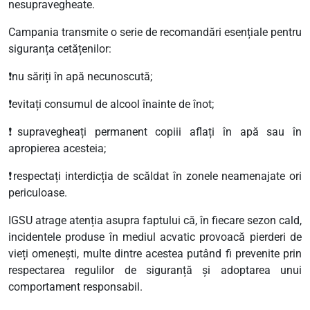
nesupravegheate.
Campania transmite o serie de recomandări esențiale pentru
siguranța cetățenilor:
❗
nu săriți în apă necunoscută;
❗
evitați consumul de alcool înainte de înot;
❗
supravegheați permanent copiii aflați în apă sau în
apropierea acesteia;
❗
respectați interdicția de scăldat în zonele neamenajate ori
periculoase.
IGSU atrage atenția asupra faptului că, în fiecare sezon cald,
incidentele produse în mediul acvatic provoacă pierderi de
vieți omenești, multe dintre acestea putând fi prevenite prin
respectarea regulilor de siguranță și adoptarea unui
comportament responsabil.