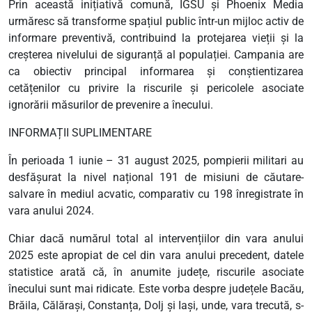
Prin această inițiativă comună, IGSU și Phoenix Media
urmăresc să transforme spațiul public într-un mijloc activ de
informare preventivă, contribuind la protejarea vieții și la
creșterea nivelului de siguranță al populației. Campania are
ca obiectiv principal informarea și conștientizarea
cetățenilor cu privire la riscurile și pericolele asociate
ignorării măsurilor de prevenire a înecului.
INFORMAȚII SUPLIMENTARE
În perioada 1 iunie – 31 august 2025, pompierii militari au
desfășurat la nivel național 191 de misiuni de căutare-
salvare în mediul acvatic, comparativ cu 198 înregistrate în
vara anului 2024.
Chiar dacă numărul total al intervențiilor din vara anului
2025 este apropiat de cel din vara anului precedent, datele
statistice arată că, în anumite județe, riscurile asociate
înecului sunt mai ridicate. Este vorba despre județele Bacău,
Brăila, Călărași, Constanța, Dolj și Iași, unde, vara trecută, s-